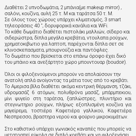
Διαθέτει 2 υπνοδωμάτια, 2 μπάνια(με makeup mirror) ,
σαλόνι, κουζίνα, αυλή 25 τ. Μ και ταράτσα 50 τ. Μ.
Σε όλους τους χώρους υπάρχει κλιματισμός, 3 smart
τηλεοράσεις 40 ", δορυφορικά κανάλια και WiFi.
Το κάθε δωμάτιο διαθέτει πιστολάκι μαλλιών, σίδερο και
σιδερώστρα, δίπλα μεγάλα κρεβάτια, ντουλαπα ρούχων,
χρηματοκιβωτιο για λαπτοπ, παρέχονται δίπλα σετ σε
κλινοσκεπασματα, μπουρνούζια και παντόφλες.
Το δωμάτιο που βρίσκεται στο επάνω όροφο έχει δικό
του μπάνιο και ανεξάρτητο χώρο μπουντουαρ (boudoir).
Όλοι οι φιλοξενούμενοι μπορούν να απολαύσουν την
ανατολή απλά ανοίγοντας τα μάτια τους από το κρεβάτι.
Το Αμερισα βίλα διαθέτει ακόμα κεντρική θέρμανση, τζάκι,
υδρομασάζ 6 ατόμων, πολυθρόνα μασάζ, μπάρμπεκιου,
μίνι ψυγείο στη ταράτσα, ξαπλώστρες, πλυντήριο και
στεγνωτηριο ρούχων, πλήρως εξοπλισμένη κουζίνα για
μαγείρεμα, τοστιέρα Καφετιέρα γαλλικού, Καφετιέρα
Νεσπρεσσο, βραστηρα νερού και φούρνο μικροκυμάτων.
Στο καθιστικό υπάρχει γωνιακός καναπές που μπορείς να
μετατραπεί εύκολα σε διπλό κρεβάτι και να φιλοξενήσει