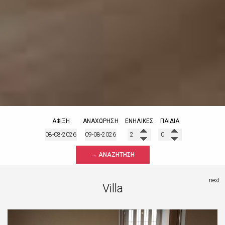
ΆΦΙΞΗ
ΑΝΑΧΏΡΗΣΗ
ΕΝΉΛΙΚΕΣ
ΠΑΙΔΙΆ
→ ΑΝΑΖΉΤΗΣΗ
next
Villa