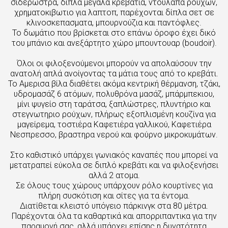
σιδερώστρα, δίπλα μεγάλα κρεβάτια, ντουλαπα ρούχων,
χρηματοκιβωτιο για λαπτοπ, παρέχονται δίπλα σετ σε
κλινοσκεπασματα, μπουρνούζια και παντόφλες.
Το δωμάτιο που βρίσκεται στο επάνω όροφο έχει δικό
του μπάνιο και ανεξάρτητο χώρο μπουντουαρ (boudoir).
Όλοι οι φιλοξενούμενοι μπορούν να απολαύσουν την
ανατολή απλά ανοίγοντας τα μάτια τους από το κρεβάτι.
Το Αμερισα βίλα διαθέτει ακόμα κεντρική θέρμανση, τζάκι,
υδρομασάζ 6 ατόμων, πολυθρόνα μασάζ, μπάρμπεκιου,
μίνι ψυγείο στη ταράτσα, ξαπλώστρες, πλυντήριο και
στεγνωτηριο ρούχων, πλήρως εξοπλισμένη κουζίνα για
μαγείρεμα, τοστιέρα Καφετιέρα γαλλικού, Καφετιέρα
Νεσπρεσσο, βραστηρα νερού και φούρνο μικροκυμάτων.
Στο καθιστικό υπάρχει γωνιακός καναπές που μπορεί να
μετατραπεί εύκολα σε διπλό κρεβάτι και να φιλοξενήσει
αλλά 2 ατομα.
Σε όλους τους χώρους υπάρχουν ρόλο κουρτίνες για
πλήρη συσκότιση και σίτες για τα έντομα.
Διατίθεται κλειστό υπόγειο πάρκινγκ στα 80 μέτρα.
Παρέχονται όλα τα καθαρτικά και απορριπαντικα για την
παραμονή σας, αλλά υπάρχει επίσης η δυνατότητα