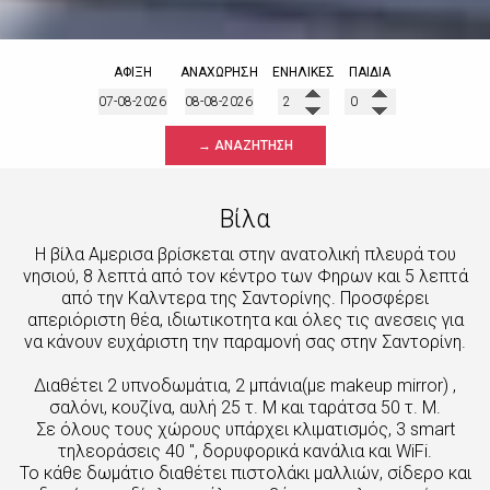
ΆΦΙΞΗ
ΑΝΑΧΏΡΗΣΗ
ΕΝΉΛΙΚΕΣ
ΠΑΙΔΙΆ
→ ΑΝΑΖΉΤΗΣΗ
Βίλα
Η βίλα Αμερισα βρίσκεται στην ανατολική πλευρά του
νησιού, 8 λεπτά από τον κέντρο των Φηρων και 5 λεπτά
από την Καλντερα της Σαντορίνης. Προσφέρει
απεριόριστη θέα, ιδιωτικοτητα και όλες τις ανεσεις για
να κάνουν ευχάριστη την παραμονή σας στην Σαντορίνη.
Διαθέτει 2 υπνοδωμάτια, 2 μπάνια(με makeup mirror) ,
σαλόνι, κουζίνα, αυλή 25 τ. Μ και ταράτσα 50 τ. Μ.
Σε όλους τους χώρους υπάρχει κλιματισμός, 3 smart
τηλεοράσεις 40 ", δορυφορικά κανάλια και WiFi.
Το κάθε δωμάτιο διαθέτει πιστολάκι μαλλιών, σίδερο και