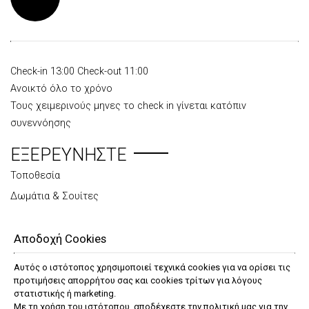
Check-in 13:00 Check-out 11:00
Ανοικτό όλο το χρόνο
Τους χειμερινούς μηνες το check in γίνεται κατόπιν
συνεννόησης
ΕΞΕΡΕΥΝΉΣΤΕ
Τοποθεσία
Δωμάτια & Σουίτες
Βίλα
Παροχές
Αποδοχή Cookies
Ταξιδιωτικές πληροφορίες
Αυτός ο ιστότοπος χρησιμοποιεί τεχνικά cookies για να ορίσει τις
Φωτογραφίες
προτιμήσεις απορρήτου σας και cookies τρίτων για λόγους
στατιστικής ή marketing.
Με τη χρήση του ιστότοπου, αποδέχεστε την πολιτική μας για την